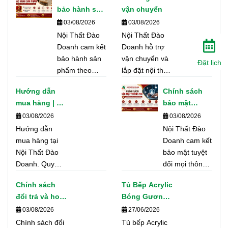
bảo hành sản
vận chuyển
phẩm
03/08/2026
03/08/2026
Nội Thất Đào
Nội Thất Đào
Doanh cam kết
Doanh hỗ trợ
bảo hành sản
vận chuyển và
Đặt lịch
phẩm theo
lắp đặt nội thất,
đúng tiêu
tủ bếp trên toàn
Hướng dẫn
Chính sách
chuẩn chất
TP. Hồ Chí Minh
mua hàng | Nội
bảo mật
lượng, hỗ trợ
và các tỉnh
Thất Đào
thông tin |
03/08/2026
03/08/2026
nhanh chóng
thành. Cam kết
Doanh
Nội Thất Đào
Hướng dẫn
và tận nơi
giao hàng đúng
Nội Thất Đào
Doanh
mua hàng tại
nhằm đảm bảo
tiến độ, an toàn
Doanh cam kết
Nội Thất Đào
quyền lợi tốt
và đúng theo
bảo mật tuyệt
Doanh. Quy
nhất cho khách
hợp đồng.
đối mọi thông
trình tư vấn,
hàng.
tin cá nhân của
Chính sách
Tủ Bếp Acrylic
báo giá, ký hợp
khách hàng khi
đổi trả và hoàn
Bóng Gương
đồng, sản xuất,
sử dụng
tiền | Nội Thất
Gỗ An Cường
03/08/2026
27/06/2026
giao hàng, lắp
website, đăng
Đào Doanh
Tại TP.HCM –
đặt và bảo hành
Chính sách đổi
Tủ bếp Acrylic
ký tư vấn,