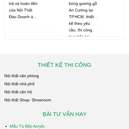
Thiết Kế Hiện
minh bạch,
trả và hoàn tiền
bóng gương gỗ
nhận báo giá
Đại, Thi Công
nhanh chóng.
của Nội Thất
An Cường tại
và mua sản
Chuyên
Đào Doanh áp
TP.HCM, thiết
phẩm.
Nghiệp, Báo
dụng cho các
kế theo yêu
Giá Minh Bạch
sản phẩm nội
cầu, thi công
thất và tủ bếp.
trực tiếp tại
Cam kết giải
xưởng, báo giá
quyết nhanh
minh bạch, bảo
chóng, minh
hành dài hạn,
bạch, đảm bảo
nhiều công trình
THIẾT KẾ THI CÔNG
quyền lợi khách
thực tế.
Nội thất văn phòng
hàng theo đúng
quy định của
Nội thất nhà phố
công ty.
Nội thất căn hộ
Nội thất Shop- Showroom
BÀI TƯ VẤN HAY
Mẫu Tủ Bếp Acrylic