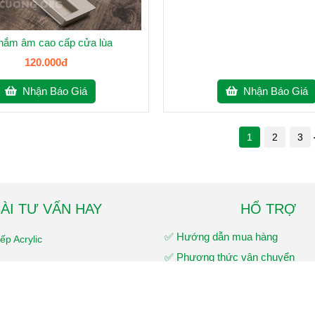
nắm âm cao cấp cửa lùa
120.000đ
Nhận Báo Giá
Nhận Báo Giá
1
2
3
ÀI TƯ VẤN HAY
HỔ TRỢ
✅ Hướng dẫn mua hàng
p Acrylic
✅ Phương thức vận chuyển
rylic có tốt không ?
✅ Bảo hành sản phẩm
t liệu acrylic
✅ Chính sách đổi trả và hoàn tiề