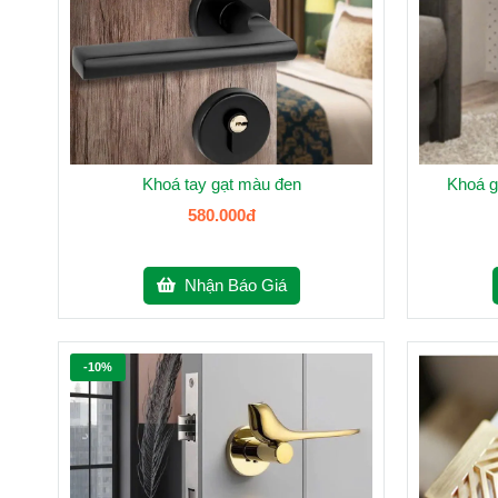
Khoá tay gạt màu đen
Khoá g
580.000đ
Nhận Báo Giá
-10%