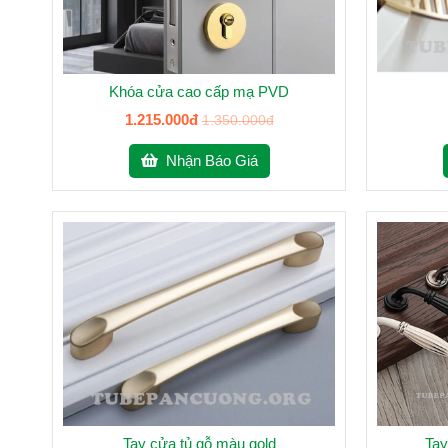
Khóa cửa cao cấp mạ PVD
1.215.000đ
1.350.000đ
Nhận Báo Giá
Tay cửa tủ gỗ màu gold
Tay