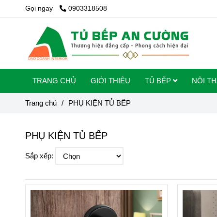
Gọi ngay
0903318508
TRANG CHỦ
GIỚI THIỆU
TỦ BẾP
NỘI T
Trang chủ
/
PHỤ KIỆN TỦ BẾP
PHỤ KIỆN TỦ BẾP
Sắp xếp: