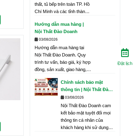
thất, tủ bếp trên toàn TP. Hồ
Chí Minh và các tỉnh thành.
Cam kết giao hàng đúng tiến
Hướng dẫn mua hàng |
độ, an toàn và đúng theo
Nội Thất Đào Doanh
hợp đồng.
03/08/2026
Hướng dẫn mua hàng tại
Nội Thất Đào Doanh. Quy
trình tư vấn, báo giá, ký hợp
Đặt lịch
đồng, sản xuất, giao hàng,
lắp đặt và bảo hành minh
Chính sách bảo mật
bạch, nhanh chóng.
thông tin | Nội Thất Đào
Doanh
03/08/2026
Nội Thất Đào Doanh cam
kết bảo mật tuyệt đối mọi
thông tin cá nhân của
khách hàng khi sử dụng
website, đăng ký tư vấn,