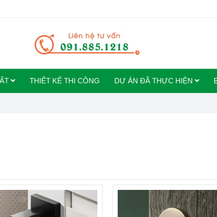
HẤT
THIẾT KẾ THI CÔNG
DỰ ÁN ĐÃ THỰC HIỆN