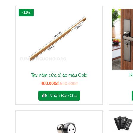
-12%
Tay nắm cửa tủ áo màu Gold
K
480.000đ
550.000đ
Nhận Báo Giá