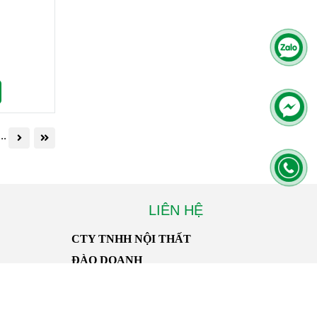
...
LIÊN HỆ
CTY TNHH NỘI THẤT
ĐÀO DOANH
Địa chỉ : 264/7A Lê Đình Cẩn, P. Tân Tạo,
TP.HCM
n