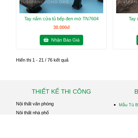
Tay nắm cửa tủ bếp đen mờ TN7604
Tay 
30.000đ
Nhận Báo Giá
Hiển thị 1 - 21 / 76 kết quả
THIẾT KẾ THI CÔNG
B
Nội thất văn phòng
Mẫu Tủ Bế
Nội thất nhà phố
Tủ bếp Ac
Nội thất căn hộ
Tủ bếp chấ
Nội thất Shop- Showroom