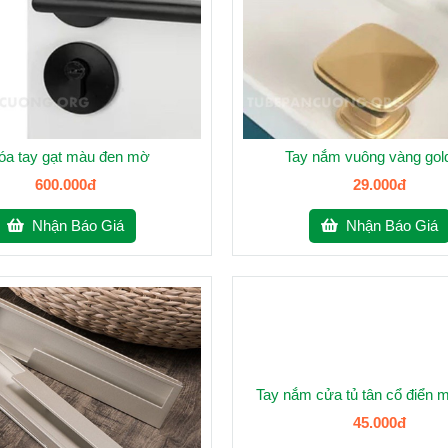
óa tay gạt màu đen mờ
Tay nắm vuông vàng gol
600.000đ
29.000đ
Nhận Báo Giá
Nhận Báo Giá
Tay nắm cửa tủ tân cổ điển 
45.000đ