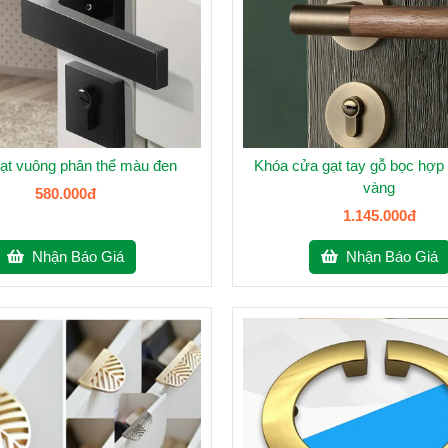
ạt vuông phân thể màu đen
Khóa cửa gạt tay gỗ bọc hợp
vàng
580.000đ
1.145.000đ
Nhận Báo Giá
Nhận Báo Giá