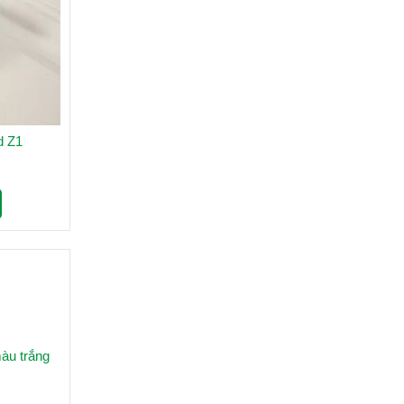
d Z1
màu trắng