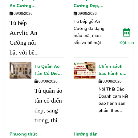
An Cường
Cường Đẹp,
Đẹp, Hiện Đại
Hiện Đại –
09/08/2026
09/08/2026
– Thiết Kế
Thiết Kế Theo
Tủ bếp gỗ An
Tủ bếp
Theo Yêu Cầu
Yêu Cầu
Cường đa dạng
Acrylic An
mẫu mã, màu
Cường nổi
sắc và bề mặt
Đặt lịch
hoàn thiện.
bật với bề
Thiết kế theo
mặt bóng
kích thước thực
Tủ Quần Áo
Chính sách
tế, tối ưu công
hiện đại,
Tân Cổ Điển
bảo hành sản
năng và phù
Đẹp, Sang
phẩm
nhiều màu
08/08/2026
03/08/2026
hợp với từng
Trọng Cho
Nội Thất Đào
Tủ quần áo
sắc và khả
không gian bếp.
Phòng Ngủ
Doanh cam kết
tân cổ điển
năng phối
bảo hành sản
đẹp, sang
phẩm theo
hợp linh
đúng tiêu
trọng, thiết
hoạt. Thiết
chuẩn chất
kế theo
kế theo kích
lượng, hỗ trợ
Phương thức
Hướng dẫn