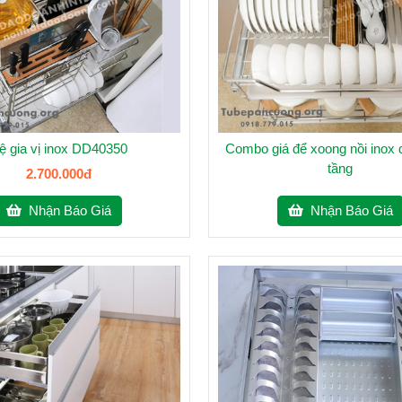
ệ gia vị inox DD40350
Combo giá để xoong nồi inox 
tầng
2.700.000đ
Nhận Báo Giá
Nhận Báo Giá