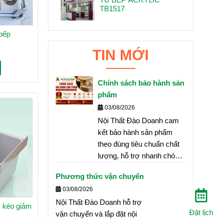
TB1517
 bếp
TIN MỚI
Chính sách bảo hành sản
phẩm
03/08/2026
Nội Thất Đào Doanh cam
kết bảo hành sản phẩm
theo đúng tiêu chuẩn chất
lượng, hỗ trợ nhanh chóng
và tận nơi nhằm đảm bảo
Phương thức vận chuyển
quyền lợi tốt nhất cho
03/08/2026
khách hàng.
Nội Thất Đào Doanh hỗ trợ
y kéo giảm
Đặt lịch
vận chuyển và lắp đặt nội