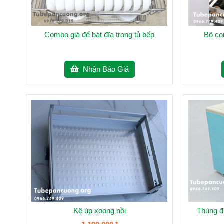
Combo giá để bát đĩa trong tủ bếp
Bộ co
Nhận Báo Giá
Kệ úp xoong nồi
Thùng đ