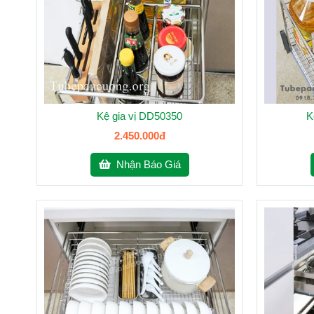
Kệ gia vị DD50350
K
2.450.000đ
Nhận Báo Giá