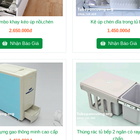
mbo khay kéo úp nồi,chén
Kệ úp chén dĩa trong tủ
2.650.000đ
1.450.000đ
Nhận Báo Giá
Nhận Báo Giá
ựng gạo thông minh cao cấp
Thùng rác tủ bếp 2 ngăn có ra
chấn.