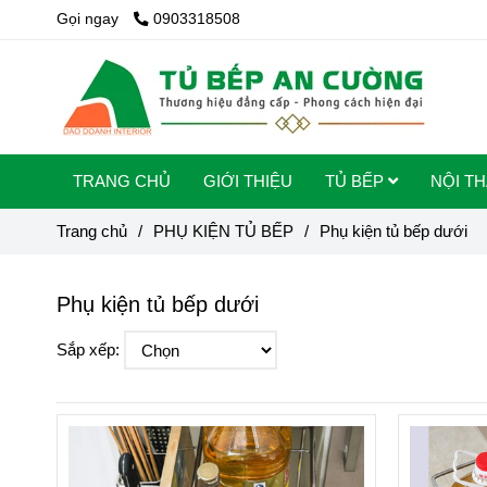
Gọi ngay
0903318508
TRANG CHỦ
GIỚI THIỆU
TỦ BẾP
NỘI T
Trang chủ
/
PHỤ KIỆN TỦ BẾP
/
Phụ kiện tủ bếp dưới
Phụ kiện tủ bếp dưới
Sắp xếp: