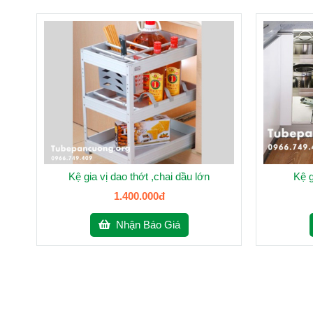
Kệ gia vị dao thớt ,chai dầu lớn
Kệ g
1.400.000đ
Nhận Báo Giá