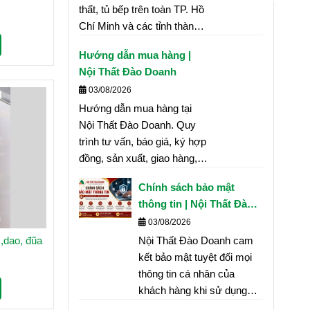
thất, tủ bếp trên toàn TP. Hồ
Chí Minh và các tỉnh thành.
Cam kết giao hàng đúng tiến
Hướng dẫn mua hàng |
độ, an toàn và đúng theo
Nội Thất Đào Doanh
hợp đồng.
03/08/2026
Hướng dẫn mua hàng tại
Nội Thất Đào Doanh. Quy
trình tư vấn, báo giá, ký hợp
đồng, sản xuất, giao hàng,
lắp đặt và bảo hành minh
Chính sách bảo mật
bạch, nhanh chóng.
thông tin | Nội Thất Đào
Doanh
03/08/2026
Nội Thất Đào Doanh cam
 lọ ,dao, đũa
kết bảo mật tuyệt đối mọi
thông tin cá nhân của
khách hàng khi sử dụng
website, đăng ký tư vấn,