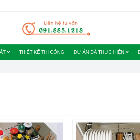
HẤT
THIẾT KẾ THI CÔNG
DỰ ÁN ĐÃ THỰC HIỆN