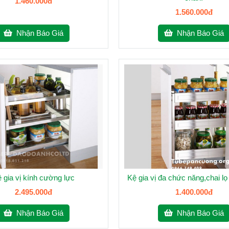
1.460.000đ
1.560.000đ
Nhận Báo Giá
Nhận Báo Giá
 gia vị kính cường lực
Kệ gia vị đa chức năng,chai
2.495.000đ
1.400.000đ
Nhận Báo Giá
Nhận Báo Giá