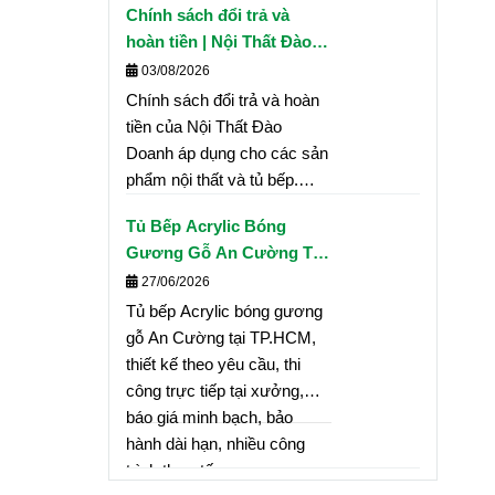
Chính sách đổi trả và
nhận báo giá và mua sản
hoàn tiền | Nội Thất Đào
phẩm.
Doanh
03/08/2026
Chính sách đổi trả và hoàn
tiền của Nội Thất Đào
Doanh áp dụng cho các sản
phẩm nội thất và tủ bếp.
Cam kết giải quyết nhanh
Tủ Bếp Acrylic Bóng
chóng, minh bạch, đảm bảo
Gương Gỗ An Cường Tại
quyền lợi khách hàng theo
TP.HCM – Thiết Kế Hiện
27/06/2026
đúng quy định của công ty.
Đại, Thi Công Chuyên
Tủ bếp Acrylic bóng gương
Nghiệp, Báo Giá Minh
gỗ An Cường tại TP.HCM,
Bạch
thiết kế theo yêu cầu, thi
công trực tiếp tại xưởng,
báo giá minh bạch, bảo
hành dài hạn, nhiều công
trình thực tế.