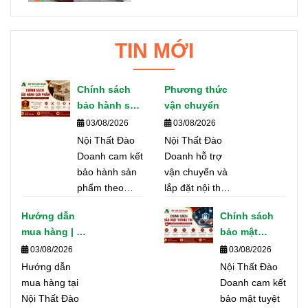
TIN MỚI
Chính sách
Phương thức
bảo hành sản
vận chuyển
phẩm
03/08/2026
03/08/2026
Nội Thất Đào
Nội Thất Đào
Doanh cam kết
Doanh hỗ trợ
bảo hành sản
vận chuyển và
phẩm theo
lắp đặt nội thất,
đúng tiêu
tủ bếp trên toàn
Hướng dẫn
Chính sách
chuẩn chất
TP. Hồ Chí Minh
mua hàng | Nội
bảo mật
lượng, hỗ trợ
và các tỉnh
Thất Đào
thông tin |
03/08/2026
03/08/2026
nhanh chóng
thành. Cam kết
Doanh
Nội Thất Đào
Hướng dẫn
và tận nơi
giao hàng đúng
Nội Thất Đào
Doanh
mua hàng tại
nhằm đảm bảo
tiến độ, an toàn
Doanh cam kết
Nội Thất Đào
quyền lợi tốt
và đúng theo
bảo mật tuyệt