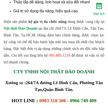
Tháo lắp dễ dàng, linh hoạt và sửa đổi nhanh chóng.
Giá trị sử dụng đa năng, hiệu quả cao.
Đặt lịch
Hiện sản phẩm 
kệ gia vị đa chức năng
 đang được cung cấp tại 
Nội thất Đào Doanh
 tại địa chỉ 264/7A Lê Đình Cẩn, Tân Tạo, 
Bình Tân, Tp.HCM. Hàng đảm bảo chính hãng, được chọn lọc 
kỹ càng và chế độ bảo hành hậu mãi sau mua tốt nhất cho khách 
hàng. Đặc biệt đơn vị áp dụng những chính sách ưu đãi, siêu hấp 
dẫn. Chi tiết vui lòng liên hệ 
091.885.1218
 để được tư vấn và hỗ 
trợ nhanh chóng. 
CTY TNHH NỘI THẤT ĐÀO DOANH
Xưởng sx :264/7A đường Lê Đình Cẩn, Phường Tân
Tạo,Quận Bình Tân.
HOT LINE :
0903 318 508
-
0966 749 409