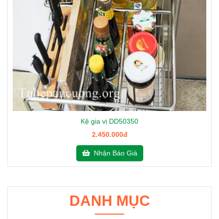
Kệ gia vị DD50350
2.450.000đ
Nhận Báo Giá
DANH MỤC