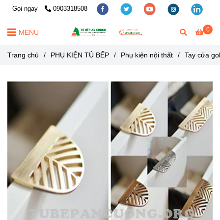
Gọi ngay
0903318508
0
MENU
Trang chủ
/
PHỤ KIỆN TỦ BẾP
/
Phụ kiện nội thất
/
Tay cửa gol