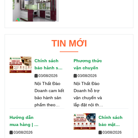
TIN MỚI
Chính sách
Phương thức
bảo hành sản
vận chuyển
phẩm
03/08/2026
03/08/2026
Nội Thất Đào
Nội Thất Đào
Doanh cam kết
Doanh hỗ trợ
bảo hành sản
vận chuyển và
phẩm theo
lắp đặt nội thất,
đúng tiêu
tủ bếp trên toàn
Hướng dẫn
Chính sách
chuẩn chất
TP. Hồ Chí Minh
mua hàng | Nội
bảo mật
lượng, hỗ trợ
và các tỉnh
Thất Đào
thông tin |
03/08/2026
03/08/2026
nhanh chóng
thành. Cam kết