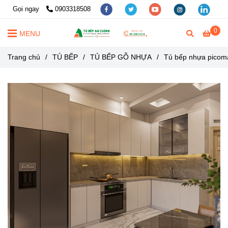
Gọi ngay
0903318508
0
MENU
Trang chủ
/
TỦ BẾP
/
TỦ BẾP GỖ NHỰA
/
Tủ bếp nhựa picoma