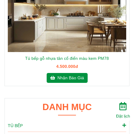
Tủ bếp gỗ nhựa tân cổ điển màu kem PM78
4.500.000đ
Nhận Báo Giá
DANH MỤC
Đặt lịch
TỦ BẾP