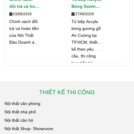
báo giá, ký hợp
khách hàng khi
đổi trả và hoàn
Bóng Gương
đồng, sản xuất,
sử dụng
tiền | Nội Thất
Gỗ An Cường
03/08/2026
27/06/2026
giao hàng, lắp
website, đăng
Đào Doanh
Tại TP.HCM –
đặt và bảo hành
Chính sách đổi
Tủ bếp Acrylic
ký tư vấn,
Thiết Kế Hiện
minh bạch,
trả và hoàn tiền
bóng gương gỗ
nhận báo giá
Đại, Thi Công
nhanh chóng.
của Nội Thất
An Cường tại
và mua sản
Chuyên
Đào Doanh áp
TP.HCM, thiết
phẩm.
Nghiệp, Báo
dụng cho các
kế theo yêu
Giá Minh Bạch
sản phẩm nội
cầu, thi công
thất và tủ bếp.
trực tiếp tại
Cam kết giải
xưởng, báo giá
quyết nhanh
minh bạch, bảo
chóng, minh
hành dài hạn,
bạch, đảm bảo
nhiều công trình
THIẾT KẾ THI CÔNG
quyền lợi khách
thực tế.
Nội thất văn phòng
hàng theo đúng
quy định của
Nội thất nhà phố
công ty.
Nội thất căn hộ
Nội thất Shop- Showroom