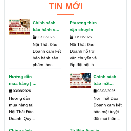
TIN MỚI
Chính sách
Phương thức
bảo hành sản
vận chuyển
phẩm
03/08/2026
03/08/2026
Nội Thất Đào
Nội Thất Đào
Doanh cam kết
Doanh hỗ trợ
bảo hành sản
vận chuyển và
phẩm theo
lắp đặt nội thất,
đúng tiêu
tủ bếp trên toàn
Hướng dẫn
Chính sách
chuẩn chất
TP. Hồ Chí Minh
mua hàng | Nội
bảo mật
lượng, hỗ trợ
và các tỉnh
Thất Đào
thông tin |
03/08/2026
03/08/2026
nhanh chóng
thành. Cam kết
Doanh
Nội Thất Đào
Hướng dẫn
và tận nơi
giao hàng đúng
Nội Thất Đào
Doanh
mua hàng tại
nhằm đảm bảo
tiến độ, an toàn
Doanh cam kết
Nội Thất Đào
quyền lợi tốt
và đúng theo
bảo mật tuyệt
Doanh. Quy
nhất cho khách
hợp đồng.
đối mọi thông
trình tư vấn,
hàng.
tin cá nhân của
Chính sách
Tủ Bếp Acrylic