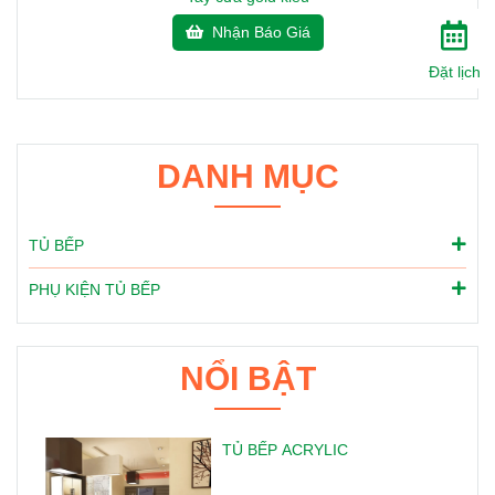
Nhận Báo Giá
Đặt lịch
DANH MỤC
TỦ BẾP
PHỤ KIỆN TỦ BẾP
NỔI BẬT
TỦ BẾP ACRYLIC