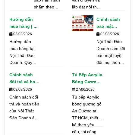
phẩm theo
lắp đặt nội thất,
đúng tiêu
tủ bếp trên toàn
Hướng dẫn
Chính sách
chuẩn chất
TP. Hồ Chí Minh
mua hàng | Nội
bảo mật
lượng, hỗ trợ
và các tỉnh
Thất Đào
thông tin |
03/08/2026
03/08/2026
nhanh chóng
thành. Cam kết
Doanh
Nội Thất Đào
Hướng dẫn
và tận nơi
giao hàng đúng
Nội Thất Đào
Doanh
mua hàng tại
nhằm đảm bảo
tiến độ, an toàn
Doanh cam kết
Nội Thất Đào
quyền lợi tốt
và đúng theo
bảo mật tuyệt
Doanh. Quy
nhất cho khách
hợp đồng.
đối mọi thông
trình tư vấn,
hàng.
tin cá nhân của
Chính sách
Tủ Bếp Acrylic
báo giá, ký hợp
khách hàng khi
đổi trả và hoàn
Bóng Gương
đồng, sản xuất,
sử dụng
tiền | Nội Thất
Gỗ An Cường
03/08/2026
27/06/2026
giao hàng, lắp
website, đăng
Đào Doanh
Tại TP.HCM –
đặt và bảo hành
Chính sách đổi
Tủ bếp Acrylic
ký tư vấn,
Thiết Kế Hiện
minh bạch,
trả và hoàn tiền
bóng gương gỗ
nhận báo giá
Đại, Thi Công
nhanh chóng.
của Nội Thất
An Cường tại
và mua sản
Chuyên
Đào Doanh áp
TP.HCM, thiết
phẩm.
Nghiệp, Báo
dụng cho các
kế theo yêu
Giá Minh Bạch
sản phẩm nội
cầu, thi công