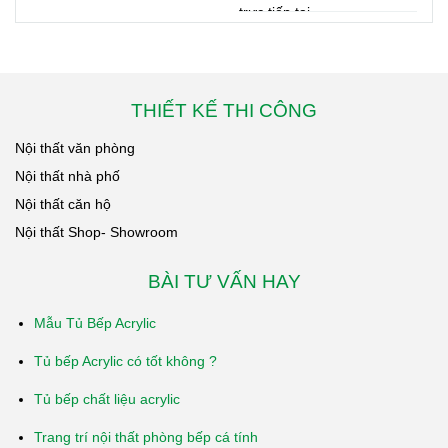
thất và tủ bếp.
trực tiếp tại
Cam kết giải
xưởng, báo giá
quyết nhanh
minh bạch, bảo
chóng, minh
hành dài hạn,
bạch, đảm bảo
nhiều công trình
THIẾT KẾ THI CÔNG
quyền lợi khách
thực tế.
Nội thất văn phòng
hàng theo đúng
quy định của
Nội thất nhà phố
công ty.
Nội thất căn hộ
Nội thất Shop- Showroom
BÀI TƯ VẤN HAY
Mẫu Tủ Bếp Acrylic
Tủ bếp Acrylic có tốt không ?
Tủ bếp chất liệu acrylic
Trang trí nội thất phòng bếp cá tính